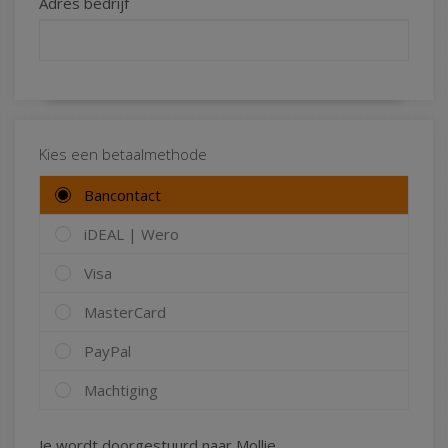
Adres bedrijf
Kies een betaalmethode
Bancontact
iDEAL | Wero
Visa
MasterCard
PayPal
Machtiging
Je wordt doorgestuurd naar Mollie.