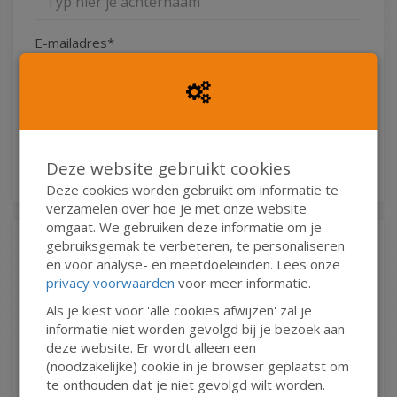
E-mailadres*
Ja, ik wil de nieuwsbrief ontvangen
Wil je op de hoogte blijven van onze activiteiten?
Schrijf je dan in!
Deze website gebruikt cookies
Deze cookies worden gebruikt om informatie te
verzamelen over hoe je met onze website
omgaat. We gebruiken deze informatie om je
gebruiksgemak te verbeteren, te personaliseren
Fiscaal attest
en voor analyse- en meetdoeleinden. Lees onze
Onderstaande velden dienen alleen ingevuld te
privacy voorwaarden
voor meer informatie.
worden bij giften vanaf 40 euro. In geval van een
Als je kiest voor 'alle cookies afwijzen' zal je
particuliere gift graag het rijksregisternummer
informatie niet worden gevolgd bij je bezoek aan
invoeren. In het geval van een gift vanuit een bedrijf
deze website. Er wordt alleen een
graag het ondernemingsnummer invoeren. Indien u
(noodzakelijke) cookie in je browser geplaatst om
een fiscaal attest wenst, gelieve dan uw VOLLEDIGE
te onthouden dat je niet gevolgd wilt worden.
adres / gegevens in te vullen. (!) Vanaf 2024 is het