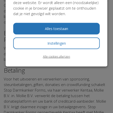
deze website. Er wordt alleen een (noodzakelijke)
Gegevens van deelnemers, actiestarters, sponsors,
cookie in je browser geplaatst om te onthouden
donateurs, relaties, vrijwilligers, vrienden en andere
dat je niet gevolgd wilt worden.
belangstellenden worden in beveiligde systemen
opgeslagen.
Alles toestaan
Bewaartermijn van uw
Persoonsgegevens
Instellingen
Wij bewaren uw gegevens niet langer dan noodzakelijk is om
de in dit Privacy Statement genoemde doeleinden te
Alle cookies afwijzen
bereiken.
Betaling
Voor het uitvoeren en verwerken van sponsoring,
steunbetalingen, giften, donaties en crowdfunding schakelt
Stop Darmkanker Forms, via haar verwerker Kentaa, Mollie
B.V. in. Mollie B.V. verwerkt de betaling tussen het
donatieplatform en uw bank of creditcard-aanbieder. Mollie
B.V. krijgt daarmee inzage in uw betaalgegevens. Stop
Darmkanker Forms respectievelijk Kentaa heeft met Mollie