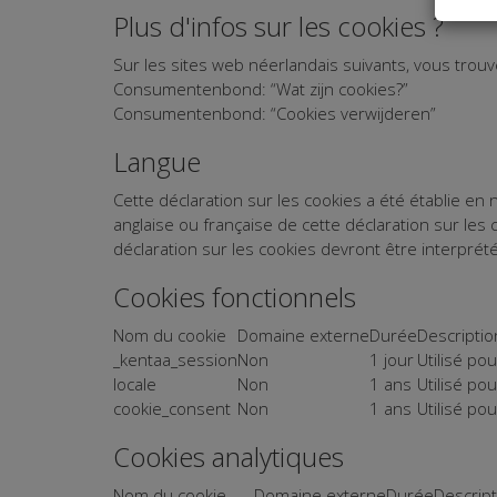
Plus d'infos sur les cookies ?
Sur les sites web néerlandais suivants, vous trouv
Consumentenbond: “Wat zijn cookies?”
Consumentenbond: “Cookies verwijderen”
Langue
Cette déclaration sur les cookies a été établie en n
anglaise ou française de cette déclaration sur les 
déclaration sur les cookies devront être interpr
Cookies fonctionnels
Nom du cookie
Domaine externe
Durée
Descriptio
_kentaa_session
Non
1 jour
Utilisé po
locale
Non
1 ans
Utilisé po
cookie_consent
Non
1 ans
Utilisé po
Cookies analytiques
Nom du cookie
Domaine externe
Durée
Descript