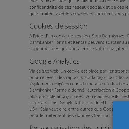
morceaux de code qui installent aussi des cookie
confidentialité de ces réseaux sociaux et de ces l
qu'ils traitent avec les cookies et comment vous p
Cookies de session
A l'aide d'un cookie de session, Stop Darmkanker F
Darmkanker Forms et Kentaa peuvent adapter au m
supprimés dès que vous fermez votre navigateur.
Google Analytics
Via ce site web, un cookie est placé par l'entrepri
pour recevoir des rapports sur la façon dont les v
légalement obligé, ou dans la mesure où des tiers
Darmkanker Forms a donné l'autorisation à Google d
plus possible anonymisées. Votre adresse IP n'est
aux États-Unis. Google fait partie du EU-U.S. et S
USA. Cela veut dire entre autres que Google trait
pour le traitement des données (personnelles).
Personnalisation des publicités