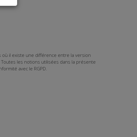
 où il existe une différence entre la version
. Toutes les notions utilisées dans la présente
nformité avec le RGPD.