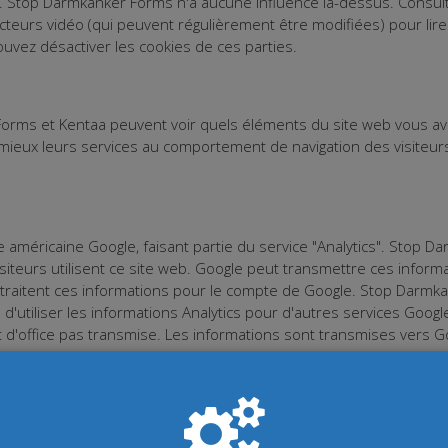
s. Stop Darmkanker Forms n'a aucune influence là-dessus. Consult
ecteurs vidéo (qui peuvent régulièrement être modifiées) pour lir
ouvez désactiver les cookies de ces parties.
orms et Kentaa peuvent voir quels éléments du site web vous avez 
ieux leurs services au comportement de navigation des visiteur
se américaine Google, faisant partie du service "Analytics". Stop D
isiteurs utilisent ce site web. Google peut transmettre ces inform
 traitent ces informations pour le compte de Google. Stop Darmk
'utiliser les informations Analytics pour d'autres services Googl
 d'office pas transmise. Les informations sont transmises vers 
wiss-U.S. Privacy Shield Framework et respecte ainsi les Privacy 
e les données (personnelles) de manière intègre et qu'il est ques