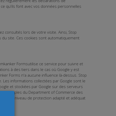
ez régulièrement les déclarations de
e ce qu'ils font avec vos données personnelles
consultés lors de votre visite. Ainsi, Stop
s du site. Ces cookies sont automatiquement
armkanker Formsutilise ce service pour suivre et
ations à des tiers dans le cas où Google y est
anker Forms n'a aucune influence là-dessus. Stop
e. Les informations collectées par Google sont le
Google et stockées par Google sur des serveurs
Shield Principles du Department of Commerce des
tion d'un niveau de protection adapté et adéquat