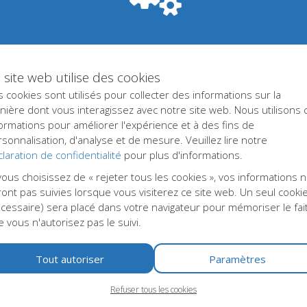
 le reciblage. Stop Darmkanker Forms utilise cette technique pour
publicités dédiées aux utilisateurs internet qui se sont intéres
op Darmkanker Forms est convaincu que l'affichage de publicités
ffichage de ces publicités sur les pages des partenaires s'effectu
 site web utilise des cookies
 cookies sont utilisés pour collecter des informations sur la
ière dont vous interagissez avec notre site web. Nous utilisons 
ormations pour améliorer l'expérience et à des fins de
 de supprimer vos données personnelles. Vous pouvez également 
sonnalisation, d'analyse et de mesure. Veuillez lire notre
d'oubli" ou demander la fourniture de vos données sous une for
laration de confidentialité
pour plus d'informations.
ts concernant la traitement de vos données personnelles, consulte
vous choisissez de « rejeter tous les cookies », vos informations 
e vous identifier, et les données personnelles que nous recevon
ont pas suivies lorsque vous visiterez ce site web. Un seul cooki
D et notre déclaration sur la vie privée. Lorsqu'il s'agit de la c
cessaire) sera placé dans votre navigateur pour mémoriser le fai
n question. Vous pouvez les retrouver dans les paramètres de vo
 vous n'autorisez pas le suivi.
SITE].
sur ce site web
Tout autoriser
Paramètres
eptation de cookies sur ce site web via la "barre de cookies" en b
Refuser tous les cookies
ez alors
ici
ou sur le bouton en bas de la page pour modifier les 