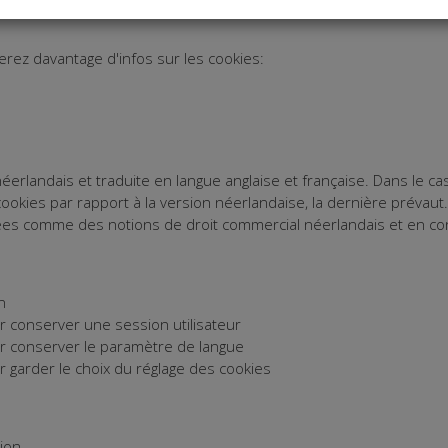
erez davantage d'infos sur les cookies:
éerlandais et traduite en langue anglaise et française. Dans le cas
cookies par rapport à la version néerlandaise, la dernière prévaut
étées comme des notions de droit commercial néerlandais et en co
n
ur conserver une session utilisateur
ur conserver le paramètre de langue
ur garder le choix du réglage des cookies
ion