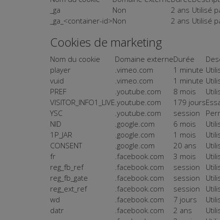
_ga
Non
2 ans
Utilisé 
_ga_<container-id>
Non
2 ans
Utilisé 
Cookies de marketing
Nom du cookie
Domaine externe
Durée
Desc
player
.vimeo.com
1 minute
Util
vuid
.vimeo.com
1 minute
Util
PREF
.youtube.com
8 mois
Util
VISITOR_INFO1_LIVE
.youtube.com
179 jours
Essa
YSC
.youtube.com
session
Perm
NID
.google.com
6 mois
Util
1P_JAR
.google.com
1 mois
Util
CONSENT
.google.com
20 ans
Util
fr
.facebook.com
3 mois
Util
reg_fb_ref
.facebook.com
session
Util
reg_fb_gate
.facebook.com
session
Util
reg_ext_ref
.facebook.com
session
Util
wd
.facebook.com
7 jours
Util
datr
.facebook.com
2 ans
Util